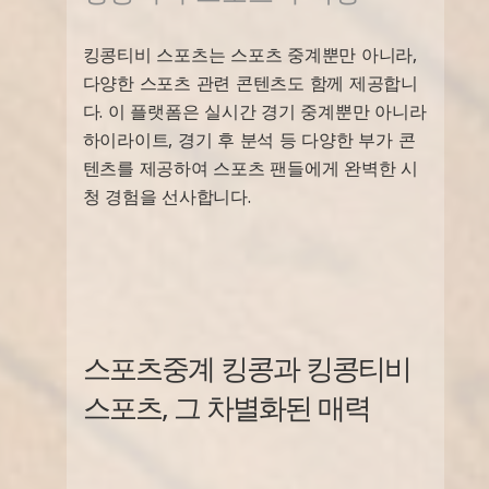
킹콩티비 스포츠는 스포츠 중계뿐만 아니라,
다양한 스포츠 관련 콘텐츠도 함께 제공합니
다. 이 플랫폼은 실시간 경기 중계뿐만 아니라
하이라이트, 경기 후 분석 등 다양한 부가 콘
텐츠를 제공하여 스포츠 팬들에게 완벽한 시
청 경험을 선사합니다.
스포츠중계 킹콩과 킹콩티비
스포츠, 그 차별화된 매력