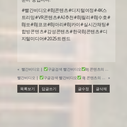
#빨간비디오#BJ콘텐츠#디지털여정#4K스
트리밍#VR콘텐츠#AI추천#BJ릴리#BJ수호#
BJ쏘#BJ코코#BJ아리#BJ카이#실시간채팅#
합방콘텐츠#감성콘텐츠#한국BJ콘텐츠#디
지털미디어#2025트렌드
«
빨간비디오 |
구글검색 빨간비디오
BJ 콘텐츠의 디지털 여정
빨간비디오 |
구글검색 빨간비디오
BJ 콘텐츠의 디지털 오디세이
»
목록보기
답글쓰기
글수정
글삭제