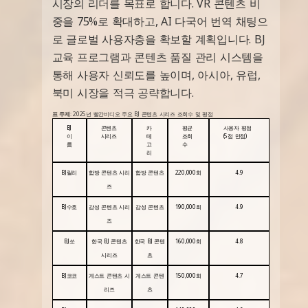
시장의 리더를 목표로 합니다. VR 콘텐츠 비
중을 75%로 확대하고, AI 다국어 번역 채팅으
로 글로벌 사용자층을 확보할 계획입니다. BJ
교육 프로그램과 콘텐츠 품질 관리 시스템을
통해 사용자 신뢰도를 높이며, 아시아, 유럽,
북미 시장을 적극 공략합니다.
표 주제
: 2025년 빨간비디오 주요 BJ 콘텐츠 시리즈 조회수 및 평점
BJ
콘텐츠
카
평균
사용자 평점
이
시리즈
테
조회
(5점 만점)
름
고
수
리
BJ릴리
합방 콘텐츠 시리
합방 콘텐츠
220,000회
4.9
즈
BJ수호
감성 콘텐츠 시리
감성 콘텐츠
190,000회
4.9
즈
BJ쏘
한국 BJ 콘텐츠
한국 BJ 콘텐
160,000회
4.8
시리즈
츠
BJ코코
게스트 콘텐츠 시
게스트 콘텐
150,000회
4.7
리즈
츠