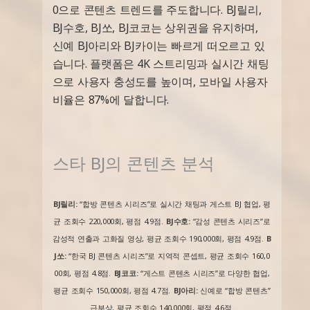
0으로 콘텐츠 트렌드를 주도합니다. BJ릴리,
BJ수호, BJ쏘, BJ코코는 상위권을 유지하며,
신예 BJ아리와 BJ카이는 빠르게 떠오르고 있
습니다. 플랫폼은 4K 스트리밍과 실시간 채팅
으로 사용자 충성도를 높이며, 모바일 사용자
비율은 87%에 달합니다.
스타 BJ의 콘텐츠 분석
BJ릴리:
“합방 콘텐츠 시리즈”로 실시간 채팅과 게스트 BJ 협업, 평
균 조회수 220,000회, 평점 4.9점.
BJ수호:
“감성 콘텐츠 시리즈”로
감성적 연출과 고화질 영상, 평균 조회수 190,000회, 평점 4.9점.
B
J쏘:
“한국 BJ 콘텐츠 시리즈”로 지역적 콘셉트, 평균 조회수 160,0
00회, 평점 4.8점.
BJ코코:
“게스트 콘텐츠 시리즈”로 다양한 협업,
평균 조회수 150,000회, 평점 4.7점.
BJ아리:
신예로 “합방 콘텐츠”
급부상, 평균 조회수 140,000회, 평점 4.6점.