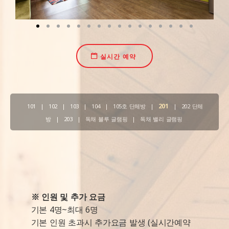
실시간 예약
201
101
|
102
|
103
|
104
|
105호 단체방
|
|
202 단체
방
|
203
|
독채 블루 글램핑
|
독채 밸리 글램핑
※ 인원 및 추가 요금
기본 4명~최대 6명
기본 인원 초과시 추가요금 발생 (실시간예약