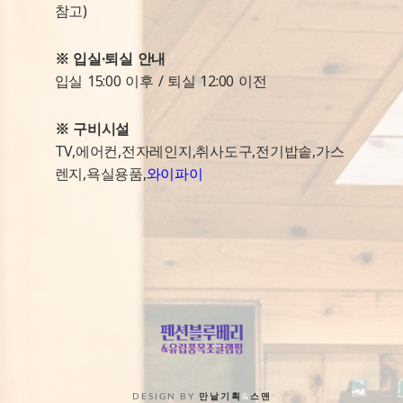
참고)
※ 입실·퇴실 안내
입실 15:00 이후 / 퇴실 12:00 이전
※ 구비시설
TV,에어컨,전자레인지,취사도구,전기밥솥,가스
렌지,욕실용품,
와이파이
DESIGN BY
만날기획
&
스맨