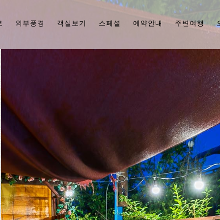
로
외부풍경
객실보기
스페셜
예약안내
주변여행